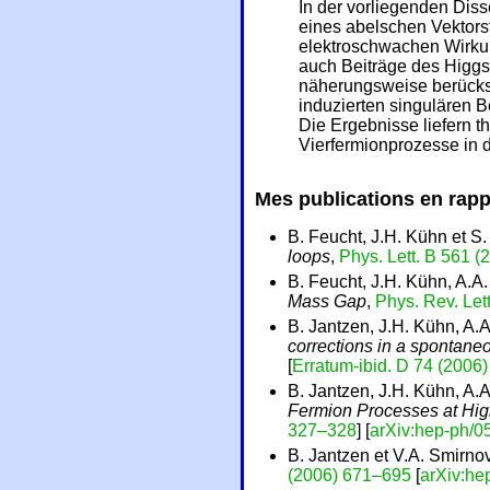
In der vorliegenden Dis
eines abelschen Vektors
elektroschwachen Wirku
auch Beiträge des Higg
näherungsweise berücksi
induzierten singulären 
Die Ergebnisse liefern t
Vierfermionprozesse in d
Mes publications en rapp
B. Feucht, J.H. Kühn et S
loops
,
Phys. Lett. B 561 
B. Feucht, J.H. Kühn, A.A
Mass Gap
,
Phys. Rev. Let
B. Jantzen, J.H. Kühn, A.
corrections in a spontan
[
Erratum-ibid. D 74 (2006
B. Jantzen, J.H. Kühn, A.
Fermion Processes at Hi
327–328
] [
arXiv:hep-ph/
B. Jantzen et V.A. Smirno
(2006) 671–695
[
arXiv:he