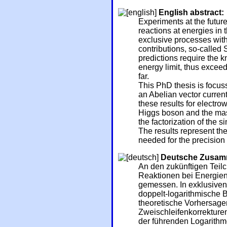
English abstract:
Experiments at the future
reactions at energies in 
exclusive processes wit
contributions, so-called
predictions require the 
energy limit, thus excee
far.
This PhD thesis is focuss
an Abelian vector current
these results for electro
Higgs boson and the mas
the factorization of the 
The results represent the
needed for the precision
Deutsche Zusam
An den zukünftigen Tei
Reaktionen bei Energien
gemessen. In exklusive
doppelt-logarithmische 
theoretische Vorhersagen
Zweischleifenkorrekture
der führenden Logarith