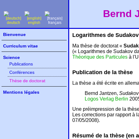
Bernd J
deutsch
english
français
Bienvenue
Logarithmes de Sudakov d
Ma thèse de doctorat «
Sudak
Curriculum vitae
(« Logarithmes de Sudakov dans 
Théorique des Particules
à l'U
Science
Publications
Publication de la thèse
Conférences
Thèse de doctorat
La thèse a été écrite en allema
Mentions légales
Bernd Jantzen,
Sudakov-
Logos Verlag Berlin
2005
Une préimpression de la thèse
Les corrections par rapport à 
07/05/2008).
Résumé de la thèse (en a