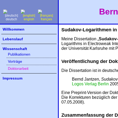
Bern
deutsch
english
français
Willkommen
Sudakov-Logarithmen in
Meine Dissertation „
Sudakov-
Lebenslauf
Logarithms in Electroweak Inte
der Universität Karlsruhe mit 
Wissenschaft
Publikationen
Veröffentlichung der Dok
Vorträge
Doktorarbeit
Die Dissertation ist in deutsc
Impressum
Bernd Jantzen,
Sudakov-
Logos Verlag Berlin
2005
Eine Preprint-Version der Dokto
Die Korrekturen bezüglich de
07.05.2008).
Zusammenfassung der Do