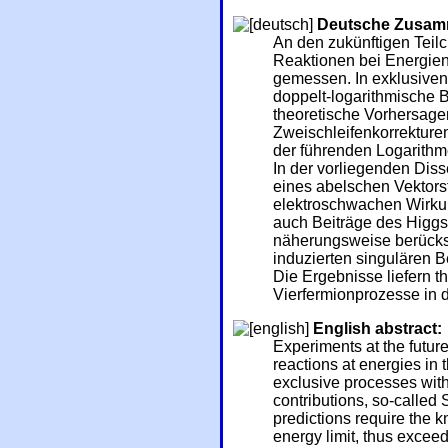
Deutsche Zusam
An den zukünftigen Tei
Reaktionen bei Energien
gemessen. In exklusive
doppelt-logarithmische 
theoretische Vorhersagen
Zweischleifenkorrekture
der führenden Logarith
In der vorliegenden Dis
eines abelschen Vektors
elektroschwachen Wirku
auch Beiträge des Higg
näherungsweise berücksi
induzierten singulären 
Die Ergebnisse liefern t
Vierfermionprozesse in d
English abstract:
Experiments at the future
reactions at energies in 
exclusive processes wit
contributions, so-called
predictions require the 
energy limit, thus excee