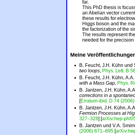
far.
This PhD thesis is focuss
an Abelian vector current
these results for electro
Higgs boson and the mas
the factorization of the 
The results represent the
needed for the precision
Meine Veröffentlichunge
B. Feucht, J.H. Kühn und
two loops
,
Phys. Lett. B 
B. Feucht, J.H. Kühn, A.A
with a Mass Gap
,
Phys. Re
B. Jantzen, J.H. Kühn, A.
corrections in a spontan
[
Erratum-ibid. D 74 (2006
B. Jantzen, J.H. Kühn, A.
Fermion Processes at Hi
327–328
] [
arXiv:hep-ph/
B. Jantzen und V.A. Smir
(2006) 671–695
[
arXiv:he