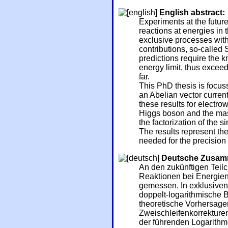
English abstract:
Experiments at the future
reactions at energies in 
exclusive processes wit
contributions, so-called
predictions require the 
energy limit, thus excee
far.
This PhD thesis is focuss
an Abelian vector current
these results for electro
Higgs boson and the mas
the factorization of the 
The results represent the
needed for the precision
Deutsche Zusam
An den zukünftigen Tei
Reaktionen bei Energien
gemessen. In exklusive
doppelt-logarithmische 
theoretische Vorhersagen
Zweischleifenkorrekture
der führenden Logarith