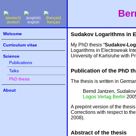
Ber
deutsch
english
français
Welcome
Sudakov Logarithms in E
My PhD thesis “
Sudakov-Loga
Curriculum vitae
Logarithms in Electroweak Int
University of Karlsruhe with P
Science
Publications
Publication of the PhD th
Talks
PhD thesis
The thesis is written in Germa
About
Bernd Jantzen,
Sudakov-
Logos Verlag Berlin
2005
A preprint version of the thesis
Corrections with respect to t
2008).
Abstract of the thesis