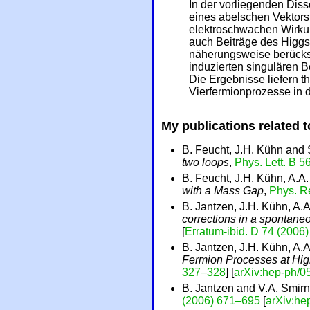
In der vorliegenden Dis
eines abelschen Vektors
elektroschwachen Wirku
auch Beiträge des Higg
näherungsweise berücksi
induzierten singulären 
Die Ergebnisse liefern t
Vierfermionprozesse in d
My publications related t
B. Feucht, J.H. Kühn and
two loops
,
Phys. Lett. B 
B. Feucht, J.H. Kühn, A.A
with a Mass Gap
,
Phys. Re
B. Jantzen, J.H. Kühn, A.
corrections in a spontan
[
Erratum-ibid. D 74 (2006
B. Jantzen, J.H. Kühn, A.
Fermion Processes at Hi
327–328
] [
arXiv:hep-ph/
B. Jantzen and V.A. Smir
(2006) 671–695
[
arXiv:he